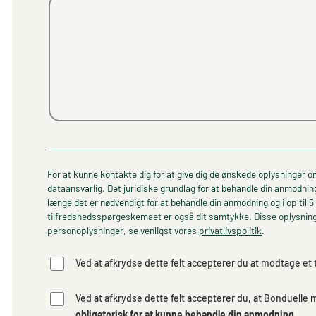
For at kunne kontakte dig for at give dig de ønskede oplysninger o
dataansvarlig. Det juridiske grundlag for at behandle din anmodnin
længe det er nødvendigt for at behandle din anmodning og i op til 5 
tilfredshedsspørgeskemaet er også dit samtykke. Disse oplysninge
personoplysninger, se venligst vores
privatlivspolitik
.
Ved at afkrydse dette felt accepterer du at modtage et
Ved at afkrydse dette felt accepterer du, at Bonduell
obligatorisk for at kunne behandle din anmodning
.