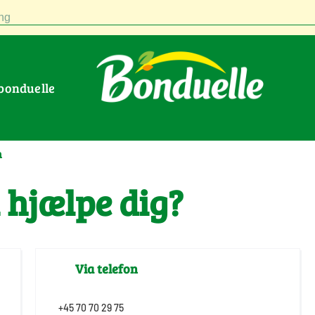
ng
 bonduelle
n
 hjælpe dig?
Via telefon
+45 70 70 29 75