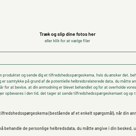
Træk og slip dine fotos her
eller klik for at vælge filer
m produktet og sende dig et tilfredshedsspørgeskema, hvis du ønsker det, behan
g er samtykke på grund af de potentielle helbredsrelaterede data, du måtte ang
år for at bevise, at din anmodning er blevet behandlet og for at overholde vores
r opbevares i den tid, det tager at sende tilfredshedsspørgeskemaet og op til
 tilfredshedsspørgeskema (bestående af et enkelt spørgsmål), når din anm
e må behandle de personlige helbredsdata, du måtte angive i din besked