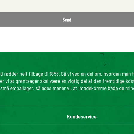
Send
d rødder helt tilbage til 1853. Så vi ved en del om, hvordan man
r vi at grøntsager skal være en vigtig del af den fremtidige kos
 i små emballager, således mener vi, at imødekomme både de mi
Kundeservice
pport Fødevarestyrelsen
Kontakt os