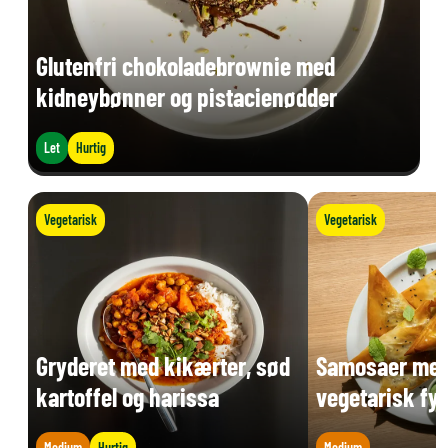
Glutenfri chokoladebrownie med
kidneybønner og pistacienødder
Let
Hurtig
Vegetarisk
Vegetarisk
Gryderet med kikærter, sød
Samosaer med
kartoffel og harissa
vegetarisk fyl
Medium
Hurtig
Medium