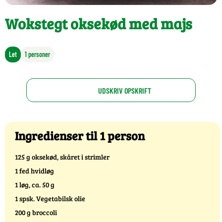
Wokstegt oksekød med majs
Let
1 personer
UDSKRIV OPSKRIFT
Ingredienser til 1 person
125 g oksekød, skåret i strimler
1 fed hvidløg
1 løg, ca. 50 g
1 spsk. Vegetabilsk olie
200 g broccoli