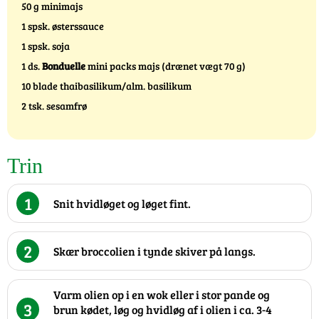
50 g minimajs
1 spsk. østerssauce
1 spsk. soja
1 ds.
Bonduelle
mini packs majs (drænet vægt 70 g)
10 blade thaibasilikum/alm. basilikum
2 tsk. sesamfrø
Trin
1
Snit hvidløget og løget fint.
2
Skær broccolien i tynde skiver på langs.
Varm olien op i en wok eller i stor pande og
3
brun kødet, løg og hvidløg af i olien i ca. 3-4