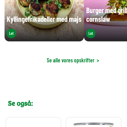
Burger med grill
Kyllingefrikadeller med majs
cornslaw
Let
Let
Se alle vores opskrifter
>
Se også: