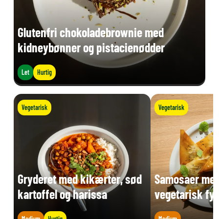
Glutenfri chokoladebrownie med
kidneybønner og pistacienødder
Let
Hurtig
Vegetarisk
Vegetarisk
Gryderet med kikærter, sød
Samosaer med
kartoffel og harissa
vegetarisk fyl
Medium
Hurtig
Medium