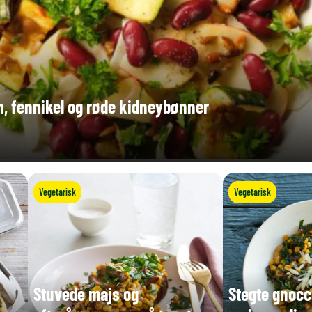
 fennikel og røde kidneybønner
Vegetarisk
Vegetarisk
Stuvede majs og
Stegte gnocc