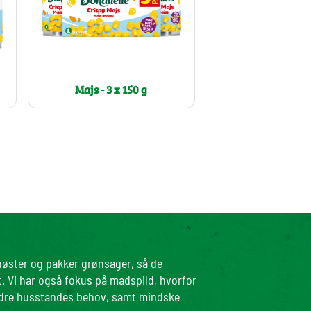
Majs - 3 x 150 g
 høster og pakker grønsager, så de
t. Vi har også fokus på madspild, hvorfor
ndre husstandes behov, samt mindske