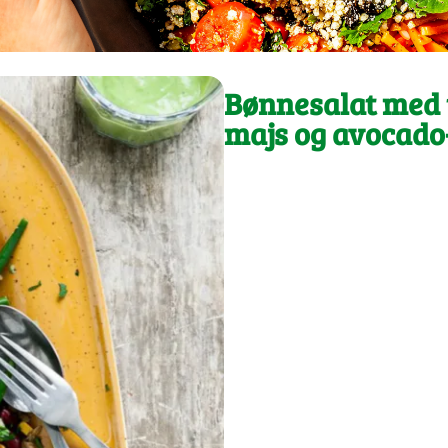
Bønnesalat med 
majs og avocado