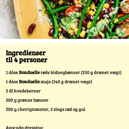
Ingredienser
til 4 personer
1 dåse
Bonduelle
røde kidneybønner (250 g drænet vægt)
1 dåse
Bonduelle
majs (140 g drænet vægt)
2 dl hvedekerner
200 g grønne bønner
200 g cherrytomater, 2 slags rød og gul
Avocado-dressing: