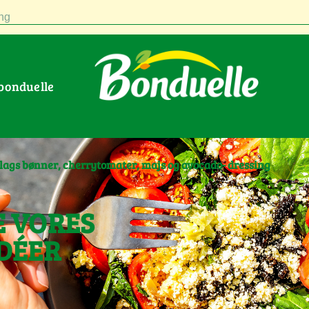
ng
 bonduelle
lags bønner, cherrytomater, majs og avocado- dressing
E VORES
DÉER