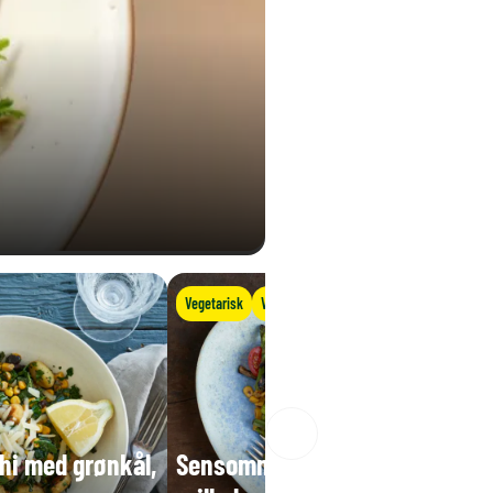
Vegetarisk
Vegansk
hi med grønkål,
Sensommersalat med