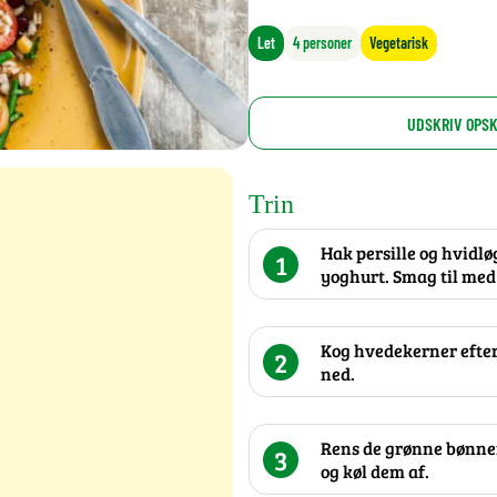
Let
4 personer
Vegetarisk
UDSKRIV OPSK
Trin
Hak persille og hvidl
1
yoghurt. Smag til med 
Kog hvedekerner efter
2
ned.
Rens de grønne bønner 
3
og køl dem af.