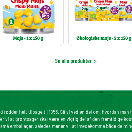
Majs - 1 x 150 g
Økologiske majs - 2 x 150 g
Se alle produkter
>
d rødder helt tilbage til 1853. Så vi ved en del om, hvordan man
r vi at grøntsager skal være en vigtig del af den fremtidige kos
 i små emballager, således mener vi, at imødekomme både de mi