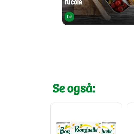
rucola
Let
Se også: