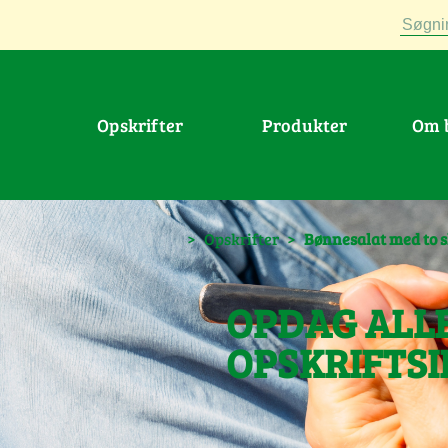
Søgni
Opskrifter
Produkter
Om
>
Opskrifter
>
Bønnesalat med to s
OPDAG ALL
OPSKRIFTSI