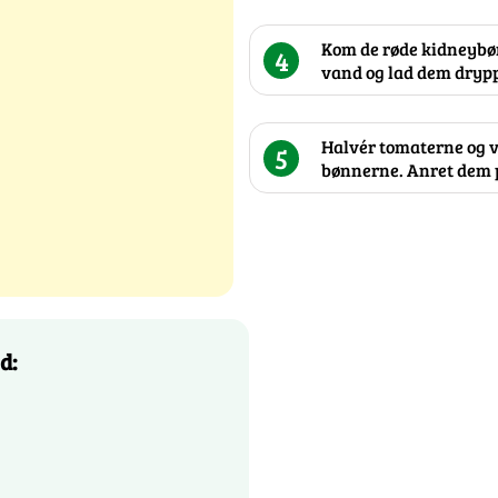
Kom de røde kidneybønn
4
vand og lad dem drypp
Halvér tomaterne og
5
bønnerne. Anret dem p
d: