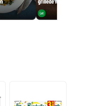
en
grillede majs og forårsløg
Let