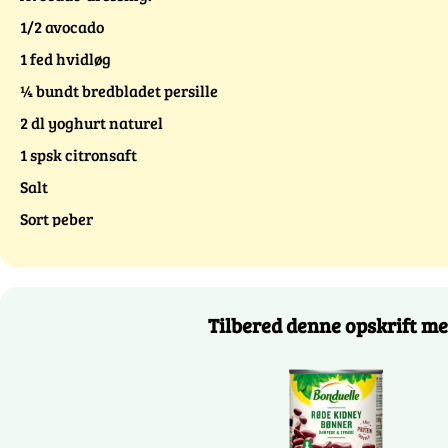
1/2 avocado
1 fed hvidløg
¼ bundt bredbladet persille
2 dl yoghurt naturel
1 spsk citronsaft
Salt
Sort peber
Tilbered denne opskrift me