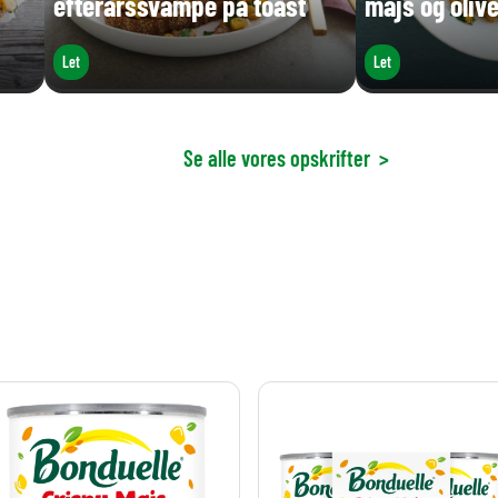
efterårssvampe på toast
majs og oliv
Let
Let
Se alle vores opskrifter
>