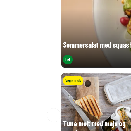
Sommersalat med squash,
Let
Vegetarisk
Tuna melt med majs og