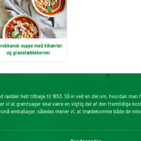
rokkansk suppe med kikærter
og granatæblekerner
d rødder helt tilbage til 1853. Så vi ved en del om, hvordan man
r vi at grøntsager skal være en vigtig del af den fremtidige kos
 i små emballager, således mener vi, at imødekomme både de mi