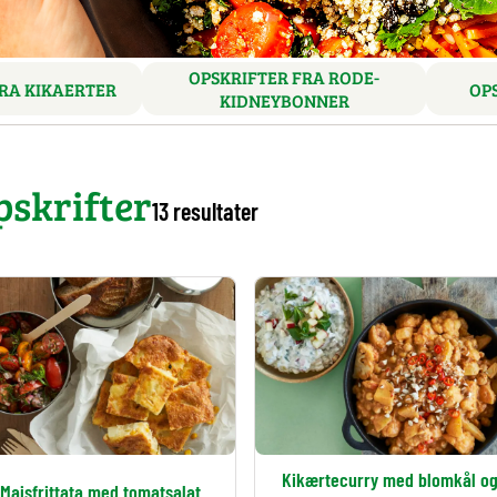
OPSKRIFTER FRA RODE-
RA KIKAERTER
OP
KIDNEYBONNER
pskrifter
13 resultater
Kikærtecurry med blomkål o
Majsfrittata med tomatsalat