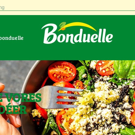
ng
 bonduelle
E VORES
DÉER