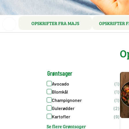
OPSKRIFTER FRA MAJS
OPSKRIFTER F
O
Grøntsager
Avocado
(1)
Blomkål
(1)
Champignoner
(1)
Gulerødder
(2)
Kartofler
(9)
Se flere Grøntsager