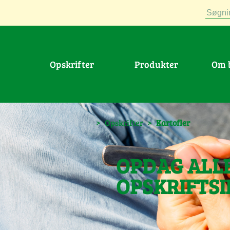
Søgni
Opskrifter
Produkter
Om
>
Opskrifter
>
Kartofler
OPDAG ALL
OPSKRIFTSI