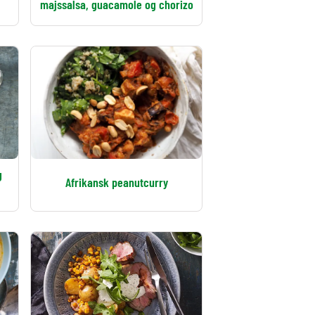
majssalsa, guacamole og chorizo
g
Afrikansk peanutcurry