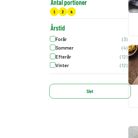
Antal portioner
1
2
4
Årstid
Forår
(3)
Sommer
(4)
Efterår
(12)
Vinter
(12)
Slet