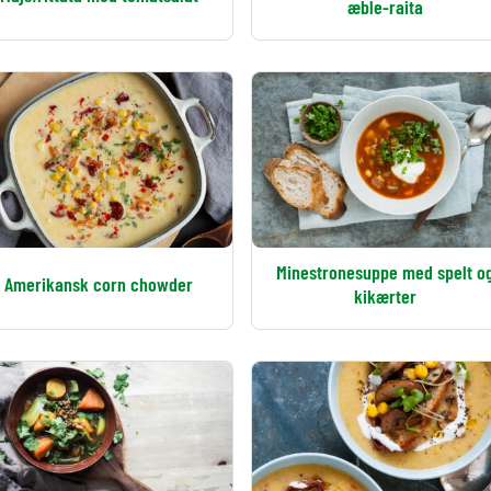
æble-raita
Minestronesuppe med spelt o
Amerikansk corn chowder
kikærter