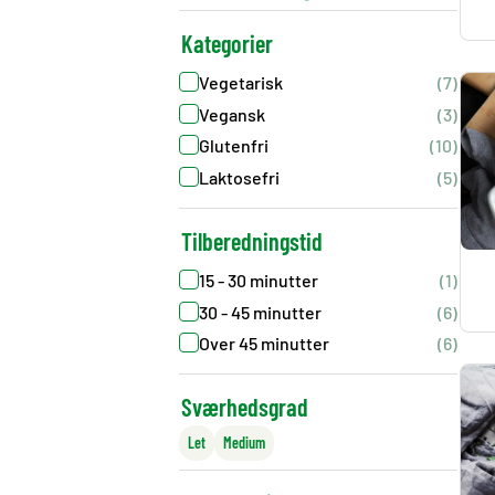
Kategorier
Vegetarisk
(7)
Vegansk
(3)
Glutenfri
(10)
Laktosefri
(5)
Tilberedningstid
15 - 30 minutter
(1)
30 - 45 minutter
(6)
Over 45 minutter
(6)
Sværhedsgrad
Let
Medium